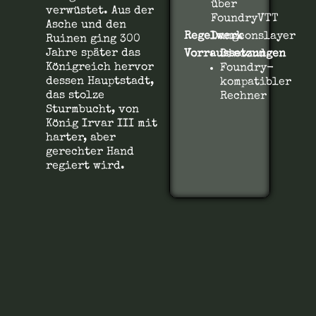
über
verwüstet. Aus der
FoundryVTT
Asche und den
Regelwerk
Dungeonslayer
Ruinen ging 300
Jahre später das
Vorraussetzungen
Discord
Königreich hervor
Foundry-
dessen Hauptstadt,
kompatibler
das stolze
Rechner
Sturmbucht, von
König Irvar III mit
harter, aber
gerechter Hand
regiert wird.