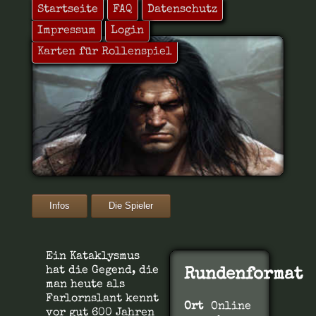
Startseite
FAQ
Datenschutz
Impressum
Login
Karten für Rollenspiel
Farlornslant
Infos
Die Spieler
Ein Kataklysmus
hat die Gegend, die
Rundenformat
man heute als
Farlornslant kennt
Ort
Online
vor gut 600 Jahren