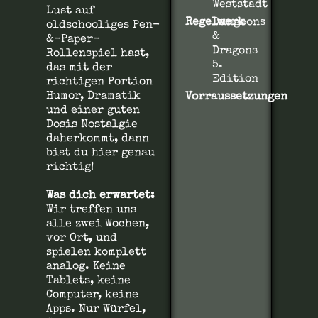
Weststadt
Lust auf
Regelwerk
Dungeons
oldschooliges Pen-
&
&-Paper-
Dragons
Rollenspiel hast,
5.
das mit der
Edition
richtigen Portion
Humor, Dramatik
Vorraussetzungen
und einer guten
Dosis Nostalgie
daherkommt, dann
bist du hier genau
richtig!
Was dich erwartet:
Wir treffen uns
alle zwei Wochen,
vor Ort, und
spielen komplett
analog. Keine
Tablets, keine
Computer, keine
Apps. Nur Würfel,